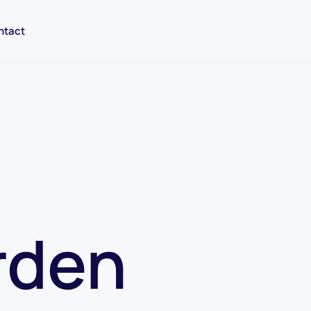
ntact
rden