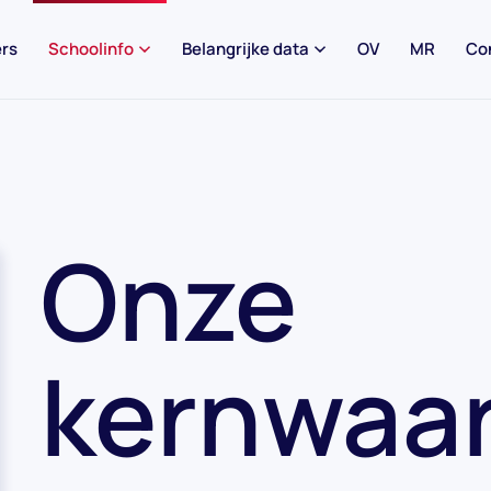
rs
Schoolinfo
Belangrijke data
OV
MR
Co
Onze
kernwaa