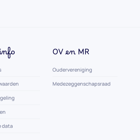
info
OV en MR
s
Oudervereniging
waarden
Medezeggenschapsraad
geling
gen
e data